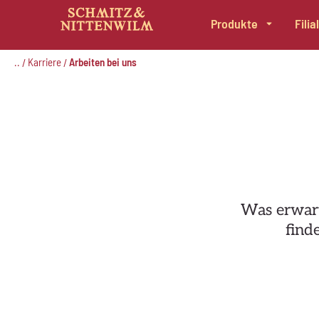
Produkte
Fili
Zum
Inhalt
..
Karriere
Arbeiten bei uns
/
/
springen
Was erwart
find