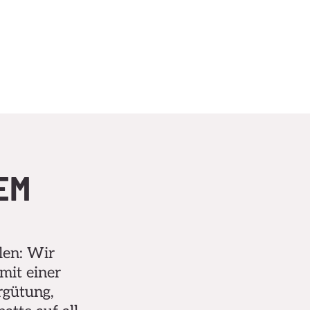
EM
alen: Wir
mit einer
rgütung,