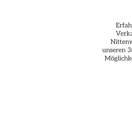
Erfah
Verka
Nittenw
unseren 38
Möglichke