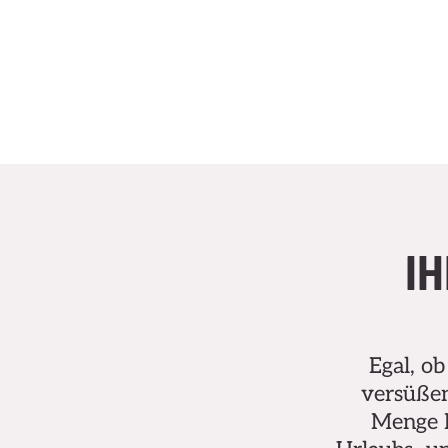
I
Egal, ob
versüßen
Menge B