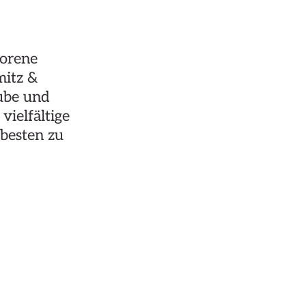
borene
mitz &
tube und
vielfältige
 besten zu