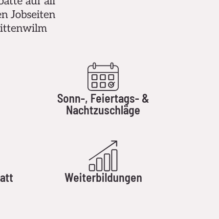
atte auf all
en Jobseiten
Nittenwilm
Sonn-, Feiertags- &
Nachtzuschläge
att
Weiterbildungen