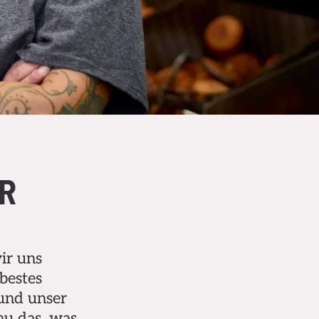
R
ir uns
 bestes
 und unser
au das, was