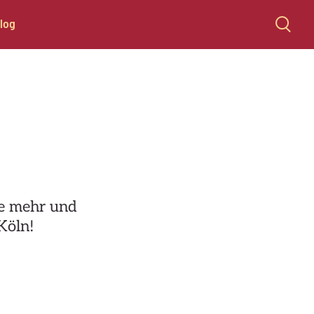
log
ie mehr und
Köln!