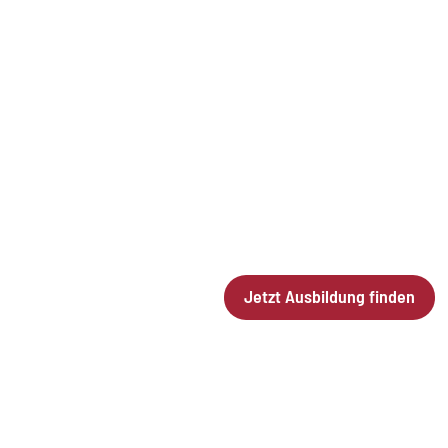
AUSBILDUN
UNSERER B
Fast mit der Schule fe
den nächsten Schritt? 
Konditor:in oder
Bäckereifachverkäufer:
wenn du bei uns durchs
Jetzt Ausbildung finden