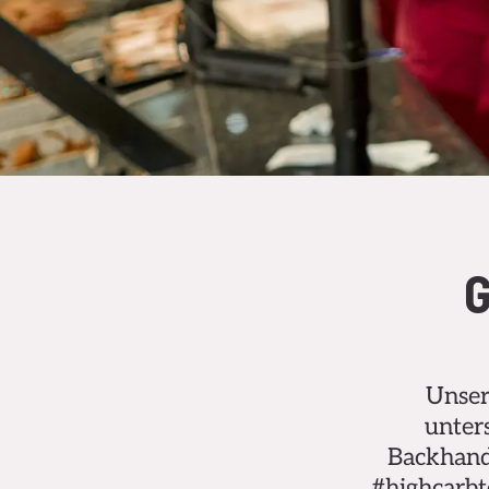
Unser
unters
Backhandw
#highcarbt