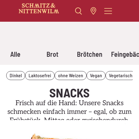
Zum
Inhalt
springen
Alle
Brot
Brötchen
Feingebä
Dinkel
Laktosefrei
ohne Weizen
Vegan
Vegetarisch
SNACKS
Frisch auf die Hand: Unsere Snacks
schmecken einfach immer – egal, ob zum
Frühstück, Mittag oder zwischendurch.