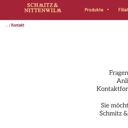
Produkte
Fili
Zum
Inhalt
..
Kontakt
/
springen
Fragen
Anli
Kontaktfor
Sie möcht
Schmitz &