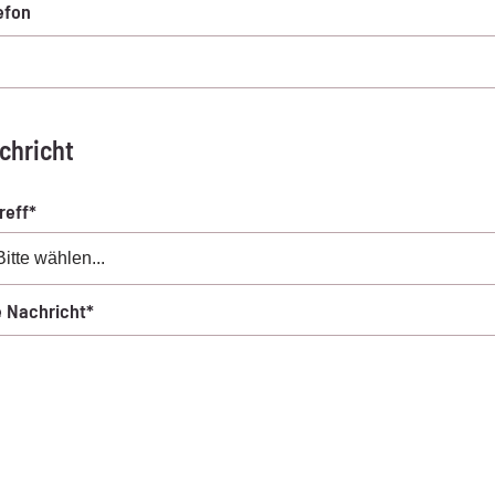
efon
chricht
reff*
e Nachricht*