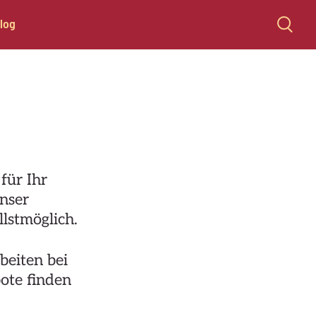
log
für Ihr
unser
lstmöglich.
beiten bei
ote finden