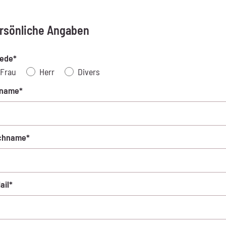
rsönliche Angaben
ede*
Frau
Herr
Divers
rname*
chname*
ail*