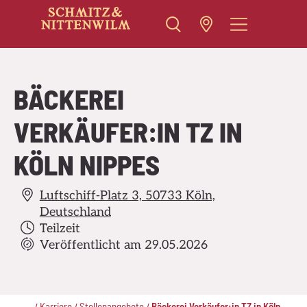
Zum
Inhalt
springen
BÄCKEREI
VERKÄUFER:IN TZ IN
KÖLN NIPPES
Luftschiff-Platz 3, 50733 Köln,
Deutschland
Teilzeit
Veröffentlicht am 29.05.2026
..
Karriere
Stellenangebote
Bäckerei Verkäufer:in TZ in Köln