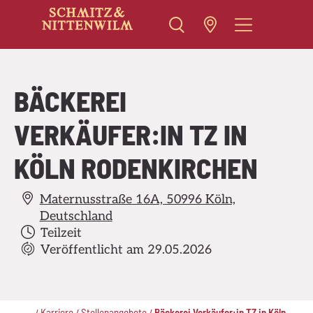
Zum
Inhalt
springen
BÄCKEREI
VERKÄUFER:IN TZ IN
KÖLN RODENKIRCHEN
Maternusstraße 16A, 50996 Köln,
Deutschland
Teilzeit
Veröffentlicht am 29.05.2026
..
Karriere
Stellenangebote
Bäckerei Verkäufer:in TZ in Köln