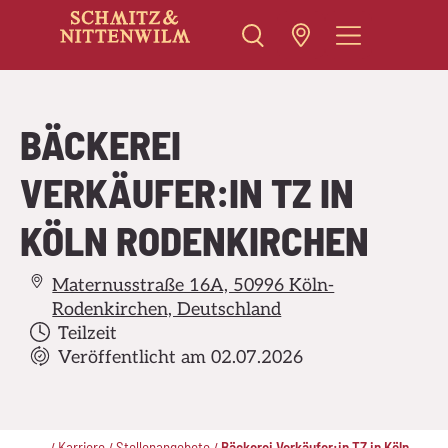
Zum
Inhalt
springen
BÄCKEREI
VERKÄUFER:IN TZ IN
KÖLN RODENKIRCHEN
Maternusstraße 16A, 50996 Köln-
Rodenkirchen, Deutschland
Teilzeit
Veröffentlicht am 02.07.2026
..
Karriere
Stellenangebote
Bäckerei Verkäufer:in TZ in Köln