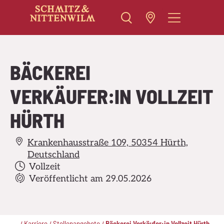
Zum
Inhalt
springen
BÄCKEREI
VERKÄUFER:IN VOLLZEIT
HÜRTH
Krankenhausstraße 109, 50354 Hürth,
Deutschland
Vollzeit
Veröffentlicht am 29.05.2026
..
Karriere
Stellenangebote
Bäckerei Verkäufer:in Vollzeit Hürth