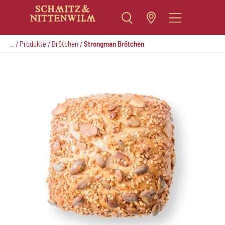
Zum
Inhalt
..
Produkte
Brötchen
Strongman Brötchen
/
/
/
springen