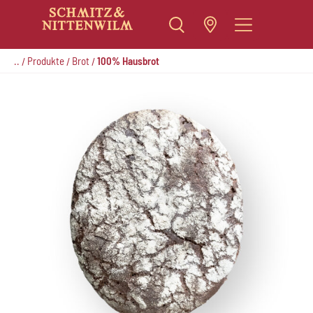
Zum
Inhalt
..
Produkte
Brot
100% Hausbrot
/
/
/
springen