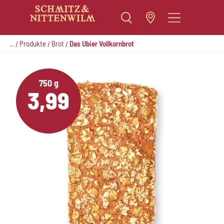
Zum
Inhalt
..
Produkte
Brot
Das Ubier Vollkornbrot
/
/
/
springen
750 g
3,99