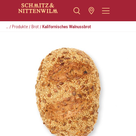
Zum
Inhalt
..
Produkte
Brot
Kalifornisches Walnussbrot
/
/
/
springen