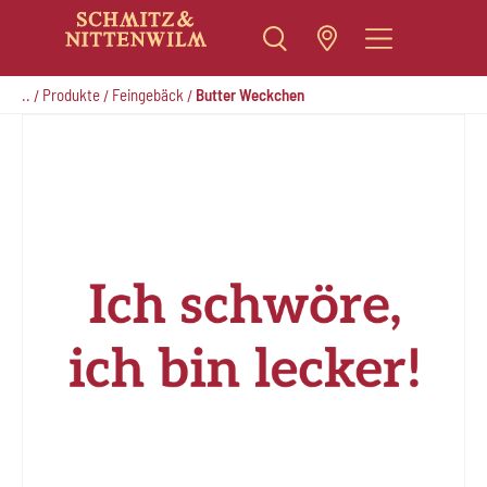
Zum
Inhalt
..
Produkte
Feingebäck
Butter Weckchen
/
/
/
springen