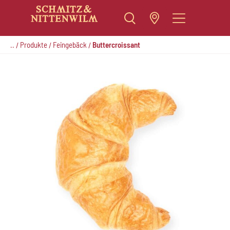
Zum
Inhalt
..
Produkte
Feingebäck
Buttercroissant
/
/
/
springen