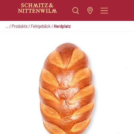
Zum
Inhalt
..
Produkte
Feingebäck
Herdplatz
/
/
/
springen