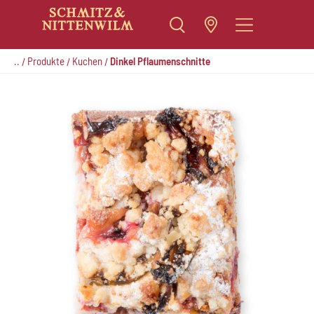
Zum
Inhalt
..
Produkte
Kuchen
Dinkel Pflaumenschnitte
/
/
/
springen