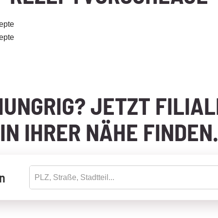
epte
epte
HUNGRIG? JETZT FILIAL
IN IHRER NÄHE FINDEN
en