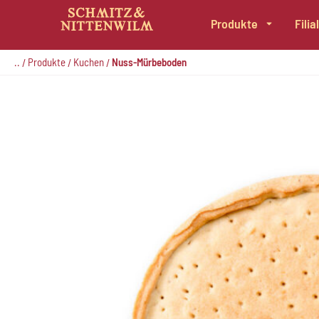
Produkte
Fili
Zum
Inhalt
..
Produkte
Kuchen
Nuss-Mürbeboden
/
/
/
springen