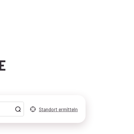
E
.
Standort ermitteln