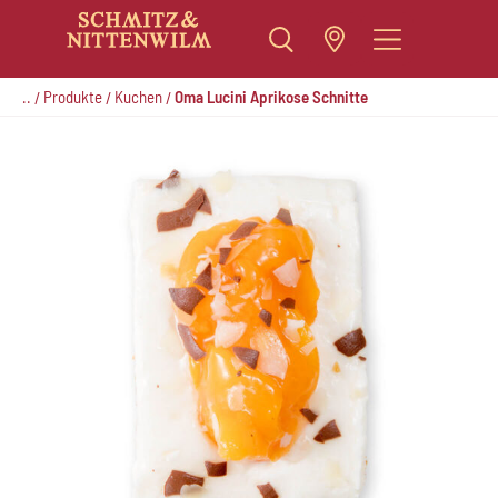
Zum
Inhalt
..
Produkte
Kuchen
Oma Lucini Aprikose Schnitte
/
/
/
springen