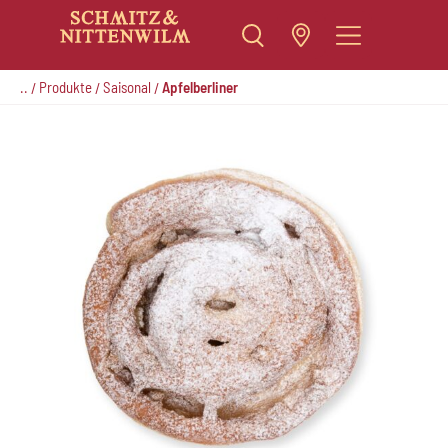
Zum
Inhalt
..
Produkte
Saisonal
Apfelberliner
/
/
/
springen