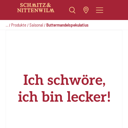
Zum
Inhalt
..
Produkte
Saisonal
Buttermandelspekulatius
/
/
/
springen