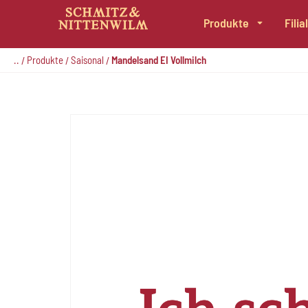
Produkte
Fili
Zum
Inhalt
..
Produkte
Saisonal
Mandelsand EI Vollmilch
/
/
/
springen