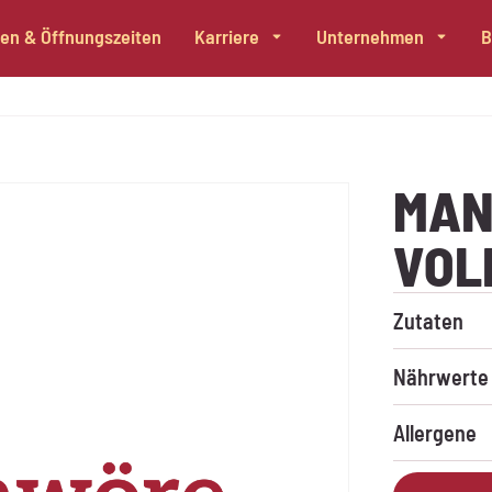
alen & Öffnungszeiten
Karriere
Unternehmen
B
MAN
VOL
Zutaten
Für dieses 
Nährwerte
Für dieses 
Allergene
Dieses Produ