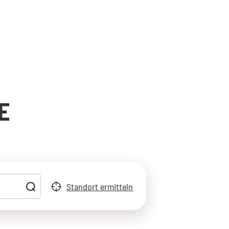
E
.
Standort ermitteln