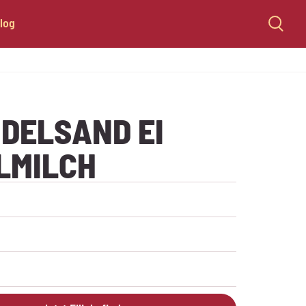
log
DELSAND EI
LMILCH
Produkt sind keine Zutaten vorhanden.
Produkt sind keine Nährwerte vorhanden.
kt enthält keine Allergene.