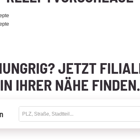
epte
epte
HUNGRIG? JETZT FILIAL
IN IHRER NÄHE FINDEN
en