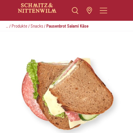
Zum
Inhalt
..
Produkte
Snacks
Pausenbrot Salami Käse
/
/
/
springen