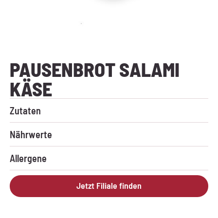
PAUSENBROT SALAMI
KÄSE
Zutaten
Für dieses Produkt sind keine Zutaten vorhanden.
Nährwerte
Für dieses Produkt sind keine Nährwerte vorhanden.
Allergene
Enthält: Weizen, Roggen, Eier, Milch (inkl. Laktose),
Jetzt Filiale finden
Sellerie, Senf, Spuren anderer Allergene