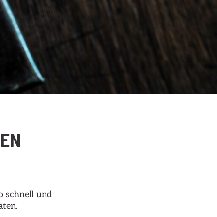
HEN
o schnell und
aten.