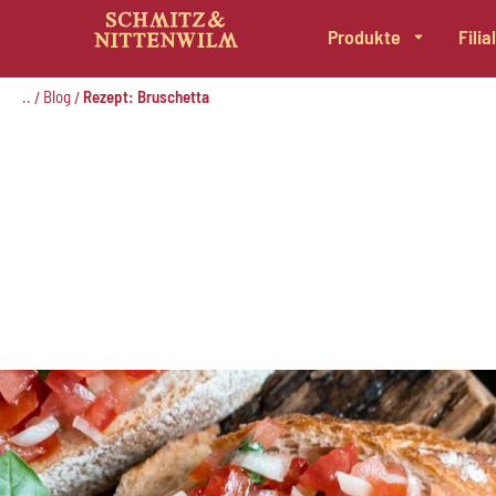
Produkte
Fili
Zum
Inhalt
..
Blog
Rezept: Bruschetta
/
/
springen