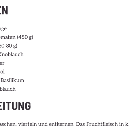
EN
nge
omaten (450 g)
60-80 g)
Knoblauch
er
öl
 Basilikum
blauch
EITUNG
chen, vierteln und entkernen. Das Fruchtfleisch in k