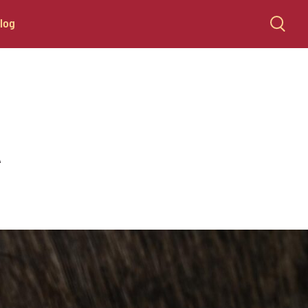
log
A