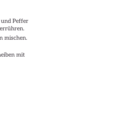
 und Peffer
errühren.
en mischen.
heiben mit