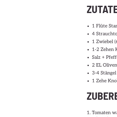
ZUTAT
1 Flûte Sta
4 Straucht
1 Zwiebel (
1-2 Zehen 
Salz + Pfeff
2 EL Oliven
3-4 Stängel
1 Zehe Kno
ZUBER
Tomaten was