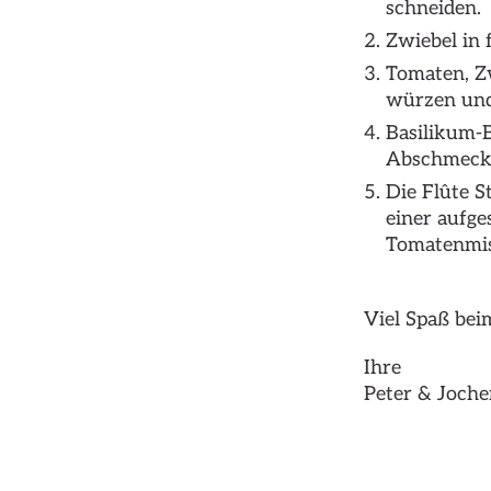
schneiden.
Zwiebel in
Tomaten, Zw
würzen und
Basilikum-B
Abschmecke
Die Flûte S
einer aufge
Tomatenmis
Viel Spaß be
Ihre
Peter & Joch
Hier klicken