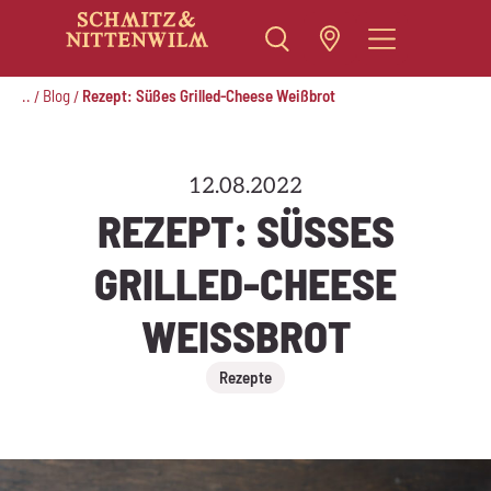
Zum
Inhalt
..
Blog
Rezept: Süßes Grilled-Cheese Weißbrot
/
/
springen
12.08.2022
REZEPT: SÜSSES G
RILLED-CHEESE W
EISSBROT
Rezepte