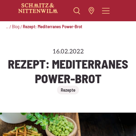
Zum
Inhalt
..
Blog
Rezept: Mediterranes Power-Brot
/
/
springen
16.02.2022
REZEPT: MEDITERRANES
POWER-BROT
Rezepte