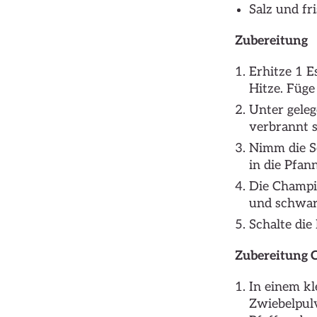
Salz und f
Zubereitung
Erhitze 1 E
Hitze. Füge
Unter geleg
verbrannt s
Nimm die Sc
in die Pfann
Die Champig
und schwar
Schalte die
Zubereitung
In einem k
Zwiebelpulv