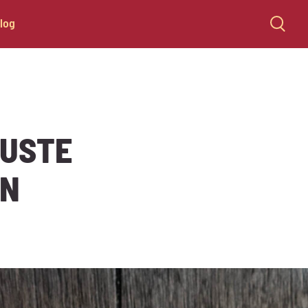
log
USTE
EN