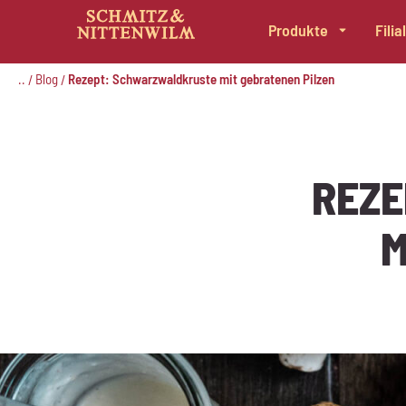
Produkte
Fili
Zum
Inhalt
..
Blog
Rezept: Schwarzwaldkruste mit gebratenen Pilzen
/
/
springen
REZ
M