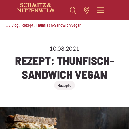
Zum
Inhalt
..
Blog
Rezept: Thunfisch-Sandwich vegan
/
/
springen
10.08.2021
REZEPT: THUNFISCH-
SANDWICH VEGAN
Rezepte