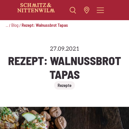
Zum
Inhalt
..
Blog
Rezept: Walnussbrot Tapas
/
/
springen
27.09.2021
REZEPT: WALNUSSBROT
TAPAS
Rezepte